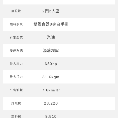
2門2人座
座位數
雙離合器8速自手排
燃料系統
汽油
引擎型式
渦輪增壓
變速系統
650hp
最大馬力
81.6kgm
最大扭力
7.6km/ltr
平均油耗
28,220
牌照稅
9,810
燃料稅