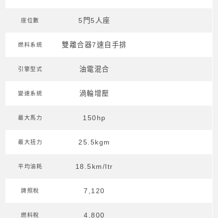
5門5人座
座位數
雙離合器7速自手排
燃料系統
油電混合
引擎型式
渦輪增壓
變速系統
150hp
最大馬力
25.5kgm
最大扭力
18.5km/ltr
平均油耗
7,120
牌照稅
4,800
燃料稅