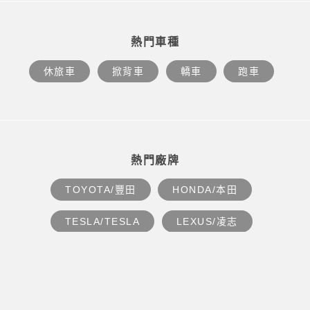
熱門車種
休旅車
掀背車
轎車
跑車
熱門廠牌
TOYOTA/豐田
HONDA/本田
TESLA/TESLA
LEXUS/凌志
M-BENZ/賓士