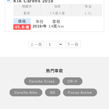
KIA Carens 2019
桃園市
自排
柴油
藍色
7人座人座
1.7L
價格
年份
里程
2019
14萬
/年
/km
45.8
/萬
上一頁
下一頁
熱門車款
Corolla Cross
CR-V
Corolla Altis
NX
Focus Active