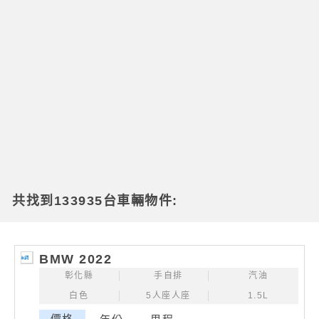
共找到133935台車輛物件:
BMW 2022
彰化縣
手自排
汽油
白色
5人座人座
1.5L
價格