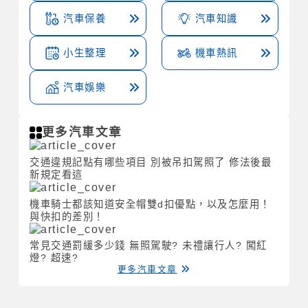
汽車保養
汽車知識
小生整理
機車熱訊
汽車娛樂
更多汽車文章
交通違規記點有哪些項目 別被吊扣駕照了 修法後最
新規定看這
機車騎士都該知道安全帽雙d扣優點，以及怎麼用！
與快扣的差別！
常見交通罰緩多少錢 無照駕駛? 未禮讓行人? 闖紅
燈? 超速?
更多汽車文章