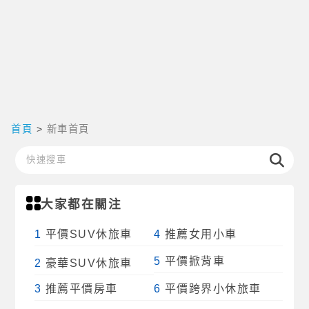
首頁
>
新車首頁
大家都在關注
1
平價SUV休旅車
4
推薦女用小車
5
平價掀背車
2
豪華SUV休旅車
3
推薦平價房車
6
平價跨界小休旅車