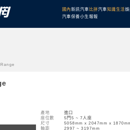
國內
新訊
汽車
比拼
汽車
知識
生活
娛
汽車保養
小生報報
 Range
ge
產地
進口
座位數
5門5 ~ 7人座
尺寸
5058mm x 2047mm x 1870m
軸距
2997 ~ 3197mm