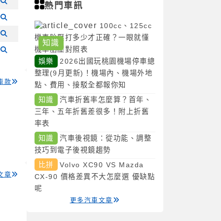
熱門車訊
100cc、125cc
機車胎壓打多少才正確？一眼就懂
知識
機車胎壓對照表
娛樂
2026出國玩桃園機場停車總
整理(9月更新)！機場內、機場外地
車款
點、費用、接駁全都報你知
知識
汽車折舊率怎麼算？首年、
三年、五年折舊差很多！附上折舊
率表
知識
汽車後視鏡：從功能、調整
技巧到電子後視鏡趨勢
比拼
Volvo XC90 VS Mazda
文章
CX-90 價格差異不大怎麼選 優缺點
呢
更多汽車文章