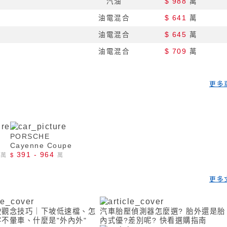
汽油
$ 988
萬
油電混合
$ 641
萬
油電混合
$ 645
萬
油電混合
$ 709
萬
更多
PORSCHE
Cayenne Coupe
391 - 964
萬
$
萬
更多
駛觀念技巧｜下坡低速檔、怎
汽車胎壓偵測器怎麼選? 胎外還是胎
不暈車、什麼是"外內外"
內式優?差別呢? 快看選購指南