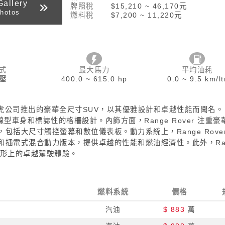
Gallery
牌照稅
$15,210 ~ 46,170元
hotos
燃料稅
$7,200 ~ 11,220元
式
最大馬力
平均油耗
壓
400.0 ~ 615.0 hp
0.0 ~ 9.5 km/lt
一款由英國路虎公司推出的豪華全尺寸SUV，以其優雅設計和卓越性能而聞名。
流線型車身和標誌性的格柵設計。內飾方面，Range Rover 注重豪
括大尺寸觸控螢幕和數位儀表板。動力系統上，Range Rover
插電式混合動力版本，提供卓越的性能和燃油經濟性。此外，Ra
地形上的卓越駕駛體驗。
燃料系統
價格
汽油
$ 883
萬