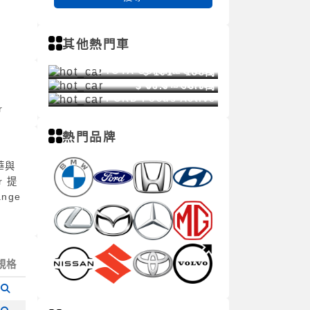
其他熱門車
$ 85.9 - 103萬
TOYOTA Corolla Cross
$ 101 - 138萬
TOYOTA RAV4
$ 96.9 - 96.9萬
FORD Focus Active
r
熱門品牌
華與
 提
nge
規格