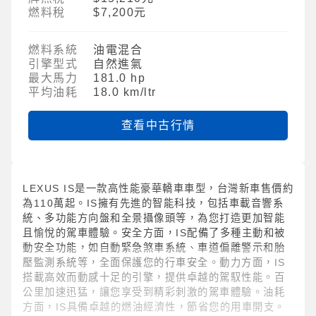
燃料稅
$7,200元
燃料系統
油電混合
引擎型式
自然進氣
最大馬力
181.0 hp
平均油耗
18.0 km/ltr
查看中古行情
LEXUS IS是一款高性能豪華轎車車型，台灣新車售價約
為110萬起。IS擁有先進的智能科技，包括車載音響系
統、多功能方向盤和全景攝像頭等，為您打造更加智能
且愉悅的駕車體驗。安全方面，IS配備了多種主動和被
動安全功能，如自動緊急煞車系統、車道偏離警示和胎
壓監測系統等，全面保護您的行車安全。動力方面，IS
搭載高效而動感十足的引擎，提供卓越的駕馭性能。百
公里加速迅猛，讓您享受到精彩刺激的駕車體驗。油耗
方面，IS具備卓越的燃油經濟性，節省您的用車開支。