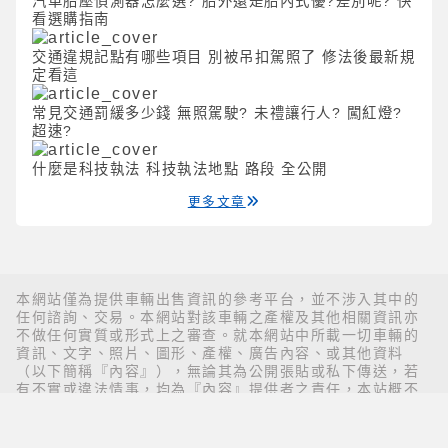
汽車胎壓偵測器怎麼選? 胎外還是胎內式優?差別呢? 快
看選購指南
交通違規記點有哪些項目 別被吊扣駕照了 修法後最新規
定看這
常見交通罰緩多少錢 無照駕駛? 未禮讓行人? 闖紅燈?
超速?
什麼是科技執法 科技執法地點 路段 全公開
更多文章
本網站僅為提供車輛出售資訊的參考平台，並不涉入其中的
任何諮詢、交易。本網站對該車輛之產權及其他相關資訊亦
不做任何實質或形式上之審查。就本網站中所載一切車輛的
資訊、文字、照片、圖形、產權、廣告內容、或其他資料
（以下簡稱『內容』），無論其為公開張貼或私下傳送，若
有不實或違法情事，均為『內容』提供者之責任，本站概不
負責也不承擔任何法律責任。