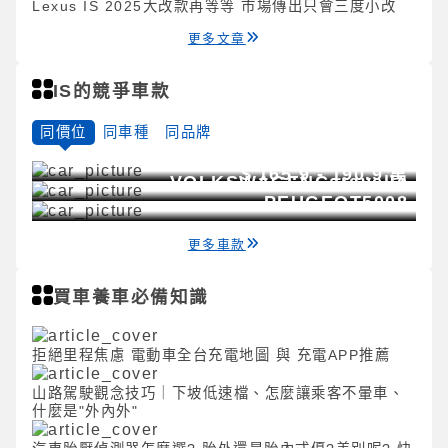
Lexus IS 2025大改款再等等 市場傳出只會三度小改
更多文章
IS的競爭車款
同價位
同車種
同品牌
$
171 - 284.5
萬
$
187.8 - 209.8
萬
LEXUS
NX
$
165.9 - 190.9
萬
VOLKSWAGEN
Caravelle
PEUGEOT
5008
更多車款
買車養車必備知識
拒絕里程焦慮 電動車全台充電地圖 與 充電APP推薦
山路駕駛觀念技巧｜下坡低速檔、怎麼讓乘客不暈車、
什麼是"外內外"