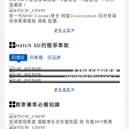
值最高！
新一代MINI Cooper登台 純電Countryman 同步登場
快來看看價格 規格 配備
更多文章
Hatch 5D的競爭車款
同價位
同車種
同品牌
$
101 - 138
萬
$
105.9 - 127.9
萬
TOYOTA
RAV4
$
99.9 - 128.9
萬
HONDA
CR-V
HYUNDAI
Tucson L
更多車款
買車養車必備知識
拒絕里程焦慮 電動車全台充電地圖 與 充電APP推薦