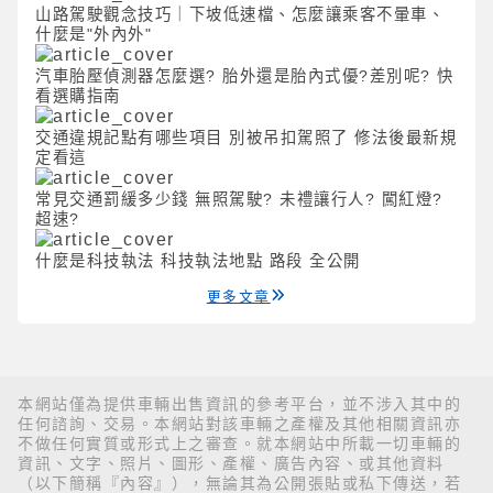
山路駕駛觀念技巧｜下坡低速檔、怎麼讓乘客不暈車、
什麼是"外內外"
汽車胎壓偵測器怎麼選? 胎外還是胎內式優?差別呢? 快
看選購指南
交通違規記點有哪些項目 別被吊扣駕照了 修法後最新規
定看這
常見交通罰緩多少錢 無照駕駛? 未禮讓行人? 闖紅燈?
超速?
什麼是科技執法 科技執法地點 路段 全公開
更多文章
本網站僅為提供車輛出售資訊的參考平台，並不涉入其中的
任何諮詢、交易。本網站對該車輛之產權及其他相關資訊亦
不做任何實質或形式上之審查。就本網站中所載一切車輛的
資訊、文字、照片、圖形、產權、廣告內容、或其他資料
（以下簡稱『內容』），無論其為公開張貼或私下傳送，若