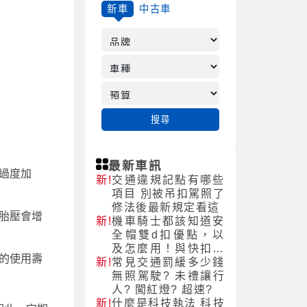
新車
中古車
搜尋
最新車訊
過度加
新!
交通違規記點有哪些
項目 別被吊扣駕照了
修法後最新規定看這
胎壓會增
新!
機車騎士都該知道安
全帽雙d扣優點，以
及怎麼用！與快扣的
的使用壽
新!
差別！
常見交通罰緩多少錢
無照駕駛? 未禮讓行
人? 闖紅燈? 超速?
新!
什麼是科技執法 科技