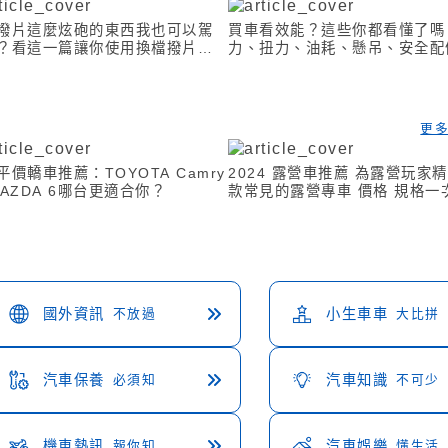
撥片這麼炫砲的東西我也可以駕
買車看效能？這些你都看懂了嗎
？看這一篇讓你使用換檔撥片不
力、扭力、油耗、懸吊、安全配
！
更
平價轎車推薦：TOYOTA Camry
2024 露營車推薦 為露營玩家
MAZDA 6哪台更適合你？
款常見的露營專車 價格 規格一
國外資訊
不放過
小生車車
大比拼
汽車保養
必須知
汽車知識
不可少
機車熱訊
報你知
汽車娛樂
懂生活