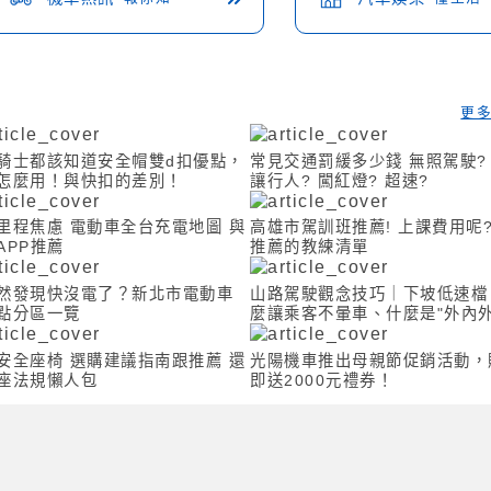
更
騎士都該知道安全帽雙d扣優點，
常見交通罰緩多少錢 無照駕駛? 未禮
怎麼用！與快扣的差別！
讓行人? 闖紅燈? 超速?
里程焦慮 電動車全台充電地圖 與
高雄市駕訓班推薦! 上課費用呢?
APP推薦
推薦的教練清單
然發現快沒電了？新北市電動車
山路駕駛觀念技巧｜下坡低速檔
點分區一覽
麼讓乘客不暈車、什麼是"外內外
安全座椅 選購建議指南跟推薦 還
光陽機車推出母親節促銷活動，
座法規懶人包
即送2000元禮券！