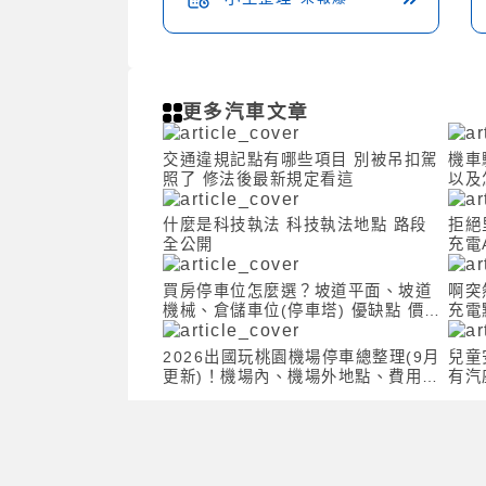
更多汽車文章
交通違規記點有哪些項目 別被吊扣駕
機車
照了 修法後最新規定看這
以及
什麼是科技執法 科技執法地點 路段
拒絕
全公開
充電
買房停車位怎麼選？坡道平面、坡道
啊突
機械、倉儲車位(停車塔) 優缺點 價格
充電
一次看
2026出國玩桃園機場停車總整理(9月
兒童
更新)！機場內、機場外地點、費用、
有汽
接駁全都報你知