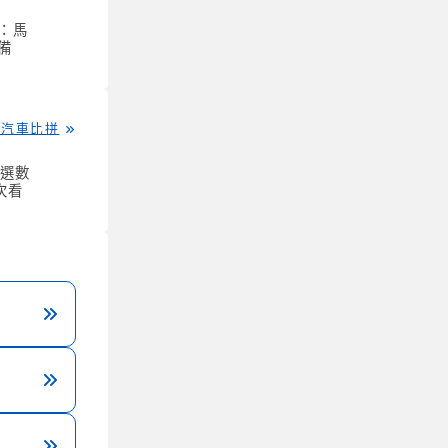
：馬
備
多汽車比拼
精選數
次看