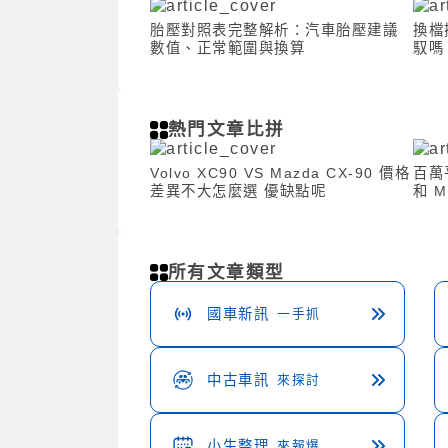
胎壓對照表完整解析：汽車胎壓建議
換檔
數值、正常範圍與換算
馭嗎
卡卡
熱門文章比拼
Volvo XC90 VS Mazda CX-90 價格
百萬
差異不大怎麼選 優缺點呢
和 
所有文章類型
國車新訊
一手抓
中古車訊
來探討
小生整理
來報爆