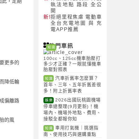
因此，定期
執法地點 路段 全公
開
新!
拒絕里程焦慮 電動車
全台充電地圖 與 充
電APP推薦
熱門車訊
知識
100cc、125cc機車胎壓打
要更多的
多少才正確？一眼就懂機車
胎壓對照表
汽車折舊率怎麼算？
知識
而降低輪
首年、三年、五年折舊差很
多！附上折舊率表
2026出國玩桃園機場
成偏離路
娛樂
停車總整理(9月更新)！機
場內、機場外地點、費用、
接駁全都報你知
胎的風
車用打氣機｜挑選指
知識
南、使用技巧與選購重點