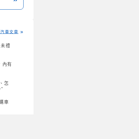
多汽車文章
 內有
、怎
"
購車