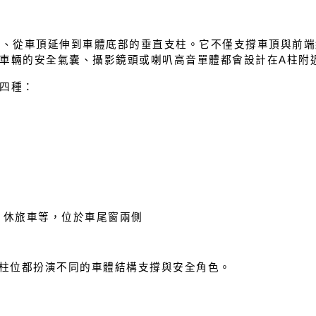
玻璃兩側、從車頂延伸到車體底部的垂直支柱。它不僅支撐車頂與前
車輛的安全氣囊、攝影鏡頭或喇叭高音單體都會設計在A柱附
四種：
、休旅車等，位於車尾窗兩側
一柱位都扮演不同的車體結構支撐與安全角色。