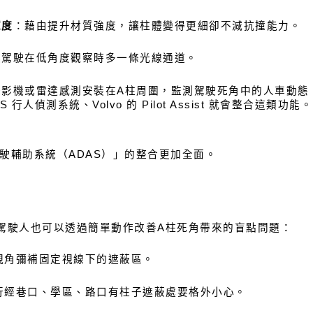
寬度
：藉由提升材質強度，讓柱體變得更細卻不減抗撞能力。
讓駕駛在低角度觀察時多一條光線通道。
攝影機或雷達感測安裝在A柱周圍，監測駕駛死角中的人車動態
S 行人偵測系統、Volvo 的 Pilot Assist 就會整合這類功能。
駛輔助系統（ADAS）」的整合更加全面。
駕駛人也可以透過簡單動作改善A柱死角帶來的盲點問題：
視角彌補固定視線下的遮蔽區。
行經巷口、學區、路口有柱子遮蔽處要格外小心。