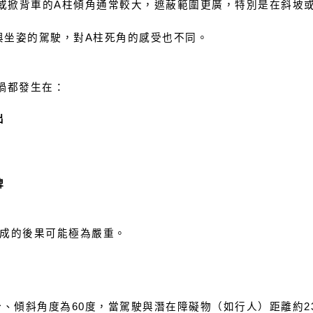
V或掀背車的A柱傾角通常較大，遮蔽範圍更廣，特別是在斜坡
與坐姿的駕駛，對A柱死角的感受也不同。
禍都發生在：
出
牌
成的後果可能極為嚴重。
分、傾斜角度為60度，當駕駛與潛在障礙物（如行人）距離約2