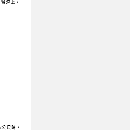
或彎道上。
3公尺時，