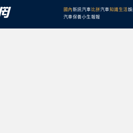
國內
新訊
汽車
比拼
汽車
知識
生活
娛
汽車保養
小生報報