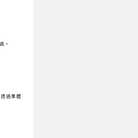
高。
。透過車體