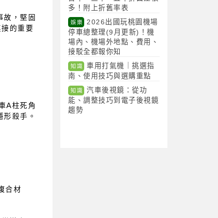
多！附上折舊率表
事故，堅固
2026出國玩桃園機場
娛樂
連接的重要
停車總整理(9月更新)！機
場內、機場外地點、費用、
接駁全都報你知
車用打氣機｜挑選指
知識
南、使用技巧與選購重點
汽車後視鏡：從功
知識
能、調整技巧到電子後視鏡
車A柱死角
趨勢
隱形殺手。
複合材