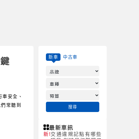
新車
中古車
關鍵
行車安全、
我們常聽到
搜尋
最新車訊
新!
交通違規記點有哪些