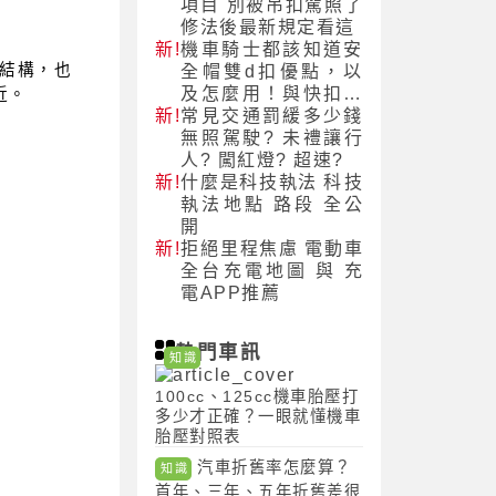
項目 別被吊扣駕照了
修法後最新規定看這
新!
機車騎士都該知道安
端結構，也
全帽雙d扣優點，以
及怎麼用！與快扣的
近。
新!
差別！
常見交通罰緩多少錢
無照駕駛? 未禮讓行
人? 闖紅燈? 超速?
新!
什麼是科技執法 科技
執法地點 路段 全公
開
新!
拒絕里程焦慮 電動車
全台充電地圖 與 充
電APP推薦
熱門車訊
知識
100cc、125cc機車胎壓打
多少才正確？一眼就懂機車
胎壓對照表
汽車折舊率怎麼算？
知識
首年、三年、五年折舊差很