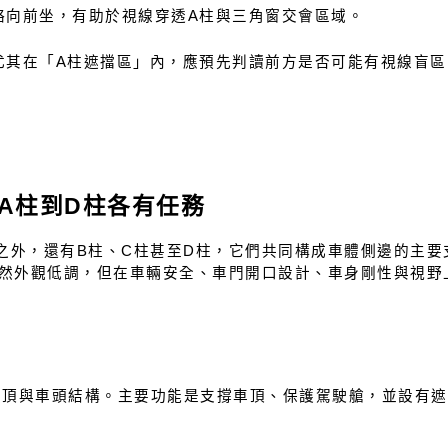
略向前坐，有助於視線穿透A柱與三角窗交會區域。
尤其在「A柱遮擋區」內，應預先判讀前方是否可能有視線盲區
A柱到D柱各有任務
之外，還有B柱、C柱甚至D柱，它們共同構成車體側邊的主要
雖然外觀低調，但在車輛安全、車門開口設計、車身剛性與視野
車頂與車頭結構。主要功能是支撐車頂、保護駕駛艙，並設有遮