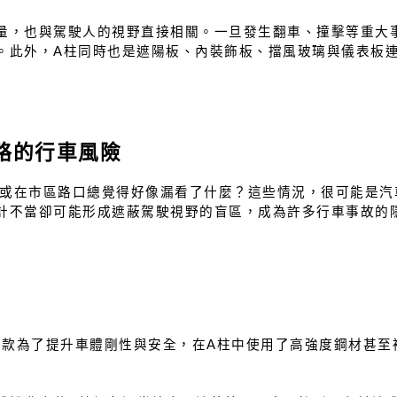
量，也與駕駛人的視野直接相關。一旦發生翻車、撞擊等重大
。此外，A柱同時也是遮陽板、內裝飾板、擋風玻璃與儀表板
略的行車風險
或在市區路口總覺得好像漏看了什麼？這些情況，很可能是汽
計不當卻可能形成遮蔽駕駛視野的盲區，成為許多行車事故的
車款為了提升車體剛性與安全，在A柱中使用了高強度鋼材甚至
。