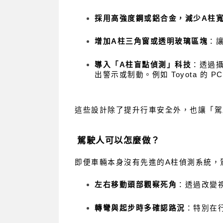
採用高強度鋼或鋁合金，減少A柱
增加A柱三角窗或透明玻璃區塊
：
導入「A柱盲點偵測」科技
：透過
出警示或制動。例如 Toyota 的 PC
這些設計除了提升行車安全外，也讓「駕
駕駛人可以怎麼做？
即便車輛本身沒有先進的A柱偵測系統，
左右移動頭部觀察死角
：透過改變
轉彎與起步時多確認路況
：特別在