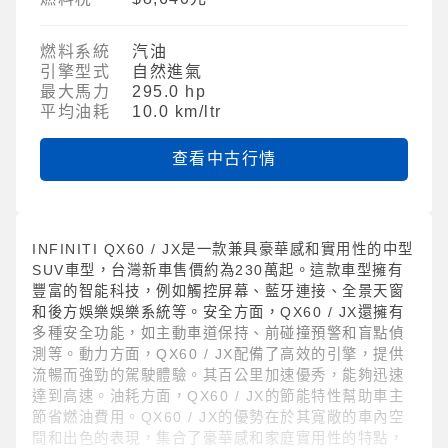
燃料系統
汽油
引擎型式
自然進氣
最大馬力
295.0 hp
平均油耗
10.0 km/ltr
查看中古行情
INFINITI QX60 / JX是一款兼具豪華感和實用性的中型
SUV車型，台灣新車售價約為230萬起。這款車型擁有
豐富的智能科技，例如觸控屏幕、藍牙連接、全景天窗
和後方娛樂娛樂系統等。安全方面，QX60 / JX還擁有
多種安全功能，如主動車道保持、前碰撞預警和盲點偵
測等。動力方面，QX60 / JX配備了高效的引擎，提供
流暢而強勁的駕駛體驗。其百公里加速優秀，能夠迅速
達到高速。油耗方面，QX60 / JX的節能特性幫助車主
節省燃油費用。QX60 / JX的優勢在於其寬敞的車內空
間和出色的表現，集合了豪華感和家庭實用性的特點，