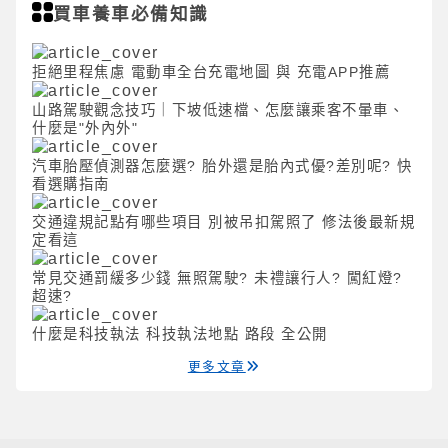
買車養車必備知識
拒絕里程焦慮 電動車全台充電地圖 與 充電APP推薦
山路駕駛觀念技巧｜下坡低速檔、怎麼讓乘客不暈車、
什麼是"外內外"
汽車胎壓偵測器怎麼選? 胎外還是胎內式優?差別呢? 快
看選購指南
交通違規記點有哪些項目 別被吊扣駕照了 修法後最新規
定看這
常見交通罰緩多少錢 無照駕駛? 未禮讓行人? 闖紅燈?
超速?
什麼是科技執法 科技執法地點 路段 全公開
更多文章