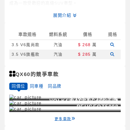
成為一款受歡迎的高級SUV車型。
展開介紹
車款規格
燃料系統
價格
規格
3.5 V6風尚款
汽油
$ 268
萬
3.5 V6旗艦款
汽油
$ 285
萬
QX60的競爭車款
同價位
同車種
同品牌
$
171 - 284.5
萬
$
187.8 - 209.8
萬
LEXUS
NX
$
165.9 - 190.9
萬
VOLKSWAGEN
Caravelle
PEUGEOT
5008
更多車款