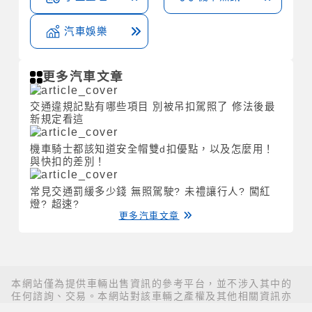
汽車娛樂
更多汽車文章
交通違規記點有哪些項目 別被吊扣駕照了 修法後最
新規定看這
機車騎士都該知道安全帽雙d扣優點，以及怎麼用！
與快扣的差別！
常見交通罰緩多少錢 無照駕駛? 未禮讓行人? 闖紅
燈? 超速?
更多汽車文章
本網站僅為提供車輛出售資訊的參考平台，並不涉入其中的
任何諮詢、交易。本網站對該車輛之產權及其他相關資訊亦
不做任何實質或形式上之審查。就本網站中所載一切車輛的