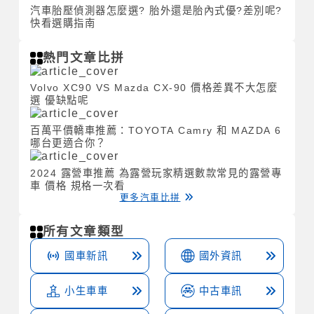
汽車胎壓偵測器怎麼選? 胎外還是胎內式優?差別呢?
快看選購指南
熱門文章比拼
Volvo XC90 VS Mazda CX-90 價格差異不大怎麼
選 優缺點呢
百萬平價轎車推薦：TOYOTA Camry 和 MAZDA 6
哪台更適合你？
2024 露營車推薦 為露營玩家精選數款常見的露營專
車 價格 規格一次看
更多汽車比拼
所有文章類型
國車新訊
國外資訊
小生車車
中古車訊