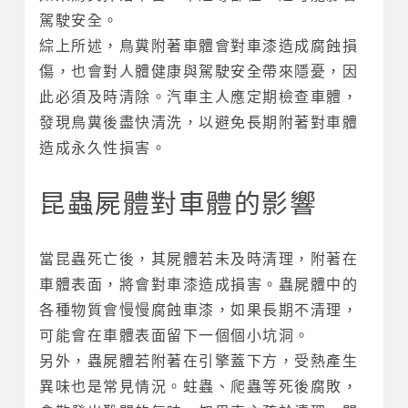
駕駛安全。
綜上所述，鳥糞附著車體會對車漆造成腐蝕損
傷，也會對人體健康與駕駛安全帶來隱憂，因
此必須及時清除。汽車主人應定期檢查車體，
發現鳥糞後盡快清洗，以避免長期附著對車體
造成永久性損害。
昆蟲屍體對車體的影響
當昆蟲死亡後，其屍體若未及時清理，附著在
車體表面，將會對車漆造成損害。蟲屍體中的
各種物質會慢慢腐蝕車漆，如果長期不清理，
可能會在車體表面留下一個個小坑洞。
另外，蟲屍體若附著在引擎蓋下方，受熱產生
異味也是常見情況。蛀蟲、爬蟲等死後腐敗，