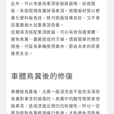
此外，可以考慮為車頂安裝遮蔽物，如遮陽
板，有助阻隔鳥糞掉落車頂。遮陽板材質以輕
量化塑料板為佳，既可遮蔽效果良好，又不會
因重量過大加重車頂負擔。
定期清洗搭配車頂遮蔽，可以有效保護車體，
避免鳥糞、蟲屍造成的汙損。透過簡單的預防
措施，可延長車輛使用壽命，節省未來的昂貴
維修支出。
車體鳥糞後的修復
車體被鳥糞後，光靠一般清洗是不能完全清除
鳥糞對車漆的損傷的。鳥糞中的酸性物質會侵
蝕車漆，造成漆面出現凹坑和褪色。所以一定
要及時對鳥糞痕跡進行修復，才能避免漆面進