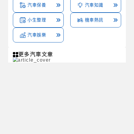
汽車保養
汽車知識
小生整理
機車熱訊
汽車娛樂
更多汽車文章
交通違規記點有哪些項目 別被吊扣駕照了 修法後最
新規定看這
機車騎士都該知道安全帽雙d扣優點，以及怎麼用！
與快扣的差別！
常見交通罰緩多少錢 無照駕駛? 未禮讓行人? 闖紅
燈? 超速?
更多汽車文章