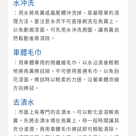
水冲洗
：用水將鳥糞或蟲屍體沖洗掉，是最簡單的清
理方法。要注意水流不可直接刷洗在鳥糞上，
以免劃痕漆面。可先用水沖洗周圍，讓鳥糞自
然鬆動後再清除。
車體毛巾
：用車體專用的微纖維毛巾，以水沾濕後輕輕
地將鳥糞擦拭掉。不可使用普通毛巾，以免刮
花漆面。擦拭時以輕柔的力道，沿著車體流線
方向擦拭。
去漬水
：市面上有專門的去漬水，可以軟化並溶解鳥
糞。先將去漬水噴在鳥糞上，待一段時間讓其
充分浸潤，再用車體毛巾擦拭即可輕鬆清除。