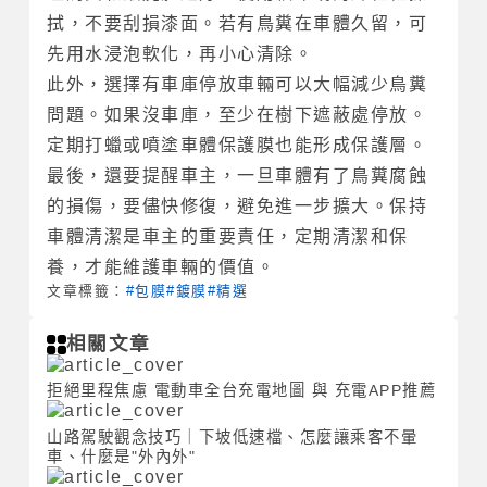
拭，不要刮損漆面。若有鳥糞在車體久留，可
先用水浸泡軟化，再小心清除。
此外，選擇有車庫停放車輛可以大幅減少鳥糞
問題。如果沒車庫，至少在樹下遮蔽處停放。
定期打蠟或噴塗車體保護膜也能形成保護層。
最後，還要提醒車主，一旦車體有了鳥糞腐蝕
的損傷，要儘快修復，避免進一步擴大。保持
車體清潔是車主的重要責任，定期清潔和保
養，才能維護車輛的價值。
文章標籤：
#包膜
#鍍膜
#精選
相關文章
拒絕里程焦慮 電動車全台充電地圖 與 充電APP推薦
山路駕駛觀念技巧｜下坡低速檔、怎麼讓乘客不暈
車、什麼是"外內外"