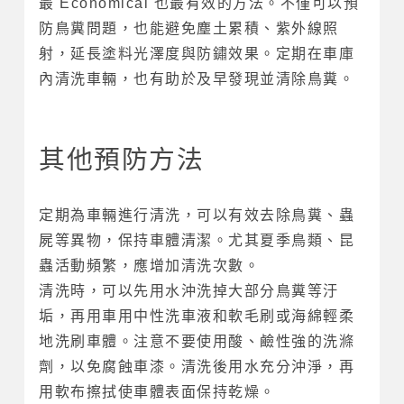
最 Economical 也最有效的方法。不僅可以預
防鳥糞問題，也能避免塵土累積、紫外線照
射，延長塗料光澤度與防鏽效果。定期在車庫
內清洗車輛，也有助於及早發現並清除鳥糞。
其他預防方法
定期為車輛進行清洗，可以有效去除鳥糞、蟲
屍等異物，保持車體清潔。尤其夏季鳥類、昆
蟲活動頻繁，應增加清洗次數。
清洗時，可以先用水沖洗掉大部分鳥糞等汙
垢，再用車用中性洗車液和軟毛刷或海綿輕柔
地洗刷車體。注意不要使用酸、鹼性強的洗滌
劑，以免腐蝕車漆。清洗後用水充分沖淨，再
用軟布擦拭使車體表面保持乾燥。