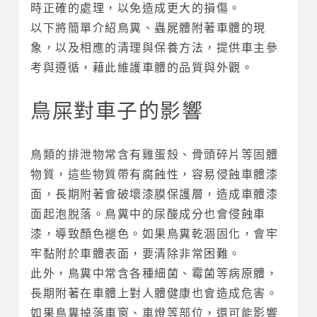
時正確的處理，以免造成更大的損傷。
以下將簡單介紹鳥糞、蟲屍體附著車體的現
象，以及相應的清理與保養方法，提供車主參
考與遵循，藉此維護車體的品質與外觀。
鳥屎對車子的影響
鳥類的排泄物常含有雞蛋殼、骨頭碎片等固體
物質，這些物質帶有腐蝕性，容易侵蝕車體漆
面，長期附著會破壞漆膜保護層，造成車體漆
面起泡脫落。鳥糞中的尿酸成分也會侵蝕車
漆，導致顏色褪色。如果鳥糞乾涸固化，會牢
牢黏附於車體表面，要清除非常困難。
此外，鳥糞中常含各種細菌、霉菌等病原體，
長期附著在車體上對人體健康也會造成危害。
如果鳥糞掉落車窗、車燈等部位，還可能影響