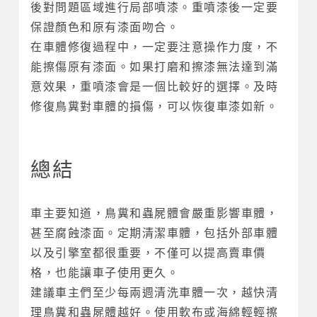
後對問題區域進行局部噴漆。重噴漆後一定要
保證顏色和原有漆面吻合。
在車體修復過程中，一定要注意操作力度，不
能擦傷原有漆面。如果打磨和擦漆無法達到滿
意效果，重噴漆會是一個比較好的選擇。及時
修復鳥糞對車體的損傷，可以恢復車漆如新。
總結
車主要知道，鳥糞和蟲屍體會嚴重影響車體，
甚至腐蝕漆面。定期清潔車體，包括外部車體
以及引擎室都很重要，不僅可以提高賣車價
格，也能讓車子使用更久。
建議車主們至少每兩週清洗車體一次，越快清
理鳥糞和蟲屍體越好。使用軟布或海綿輕輕擦