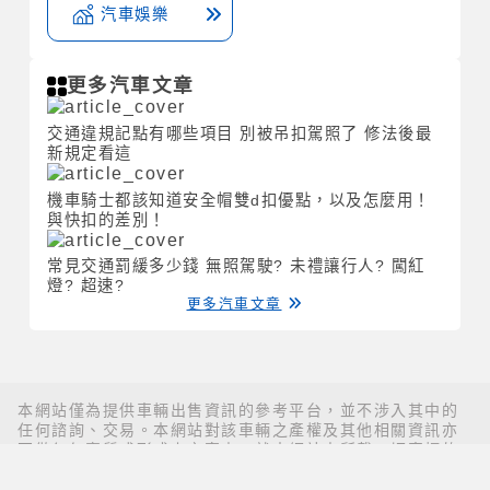
汽車娛樂
更多汽車文章
交通違規記點有哪些項目 別被吊扣駕照了 修法後最
新規定看這
機車騎士都該知道安全帽雙d扣優點，以及怎麼用！
與快扣的差別！
常見交通罰緩多少錢 無照駕駛? 未禮讓行人? 闖紅
燈? 超速?
更多汽車文章
本網站僅為提供車輛出售資訊的參考平台，並不涉入其中的
任何諮詢、交易。本網站對該車輛之產權及其他相關資訊亦
不做任何實質或形式上之審查。就本網站中所載一切車輛的
資訊、文字、照片、圖形、產權、廣告內容、或其他資料
（以下簡稱『內容』），無論其為公開張貼或私下傳送，若