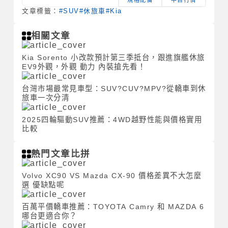
規格配備
中古行情
文章標籤：
#SUV
#休旅車
#Kia
相關文章
Kia Sorento 小改款預計第三季抵台，跟進旗艦休旅
EV9外觀，外觀 動力 內裝搶先看！
台灣市場最常見車型：SUV?CUV?MPV?從轎車到休
旅車一次分清
2025四輪驅動SUV推薦：4WD越野性能與價格實用
比較
熱門文章比拼
Volvo XC90 VS Mazda CX-90 價格差異不大怎麼
選 優缺點呢
百萬平價轎車推薦：TOYOTA Camry 和 MAZDA 6
哪台更適合你？