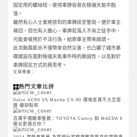
固定用的螺絲短，使得車牌容易在極端天氣中脫
落。
雖然有心人士會將撿到的車牌送至警局，便於車主
尋回，但也有人擔心，車牌若落入不肖之徒手中，
可能會被用於不法行為，給原車主帶來麻煩。
此次颱風凱米不僅帶來自然災害，也凸顯了城市基
礎建設在面對極端天氣事件時的脆弱性，以及對於
車牌固定方式的再思考。
文章標籤：
熱門文章比拼
Volvo XC90 VS Mazda CX-90 價格差異不大怎麼
選 優缺點呢
百萬平價轎車推薦：TOYOTA Camry 和 MAZDA 6
哪台更適合你？
2024 露營車推薦 為露營玩家精選數款常見的露營專