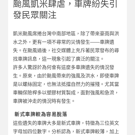
颱風凱米肆虐，車牌紛失引
發民眾關注
凱米颱風席捲台灣中南部地區，除了帶來豪雨與洪
水之外，更有一項不尋常的災情發生——車牌遺
失。在颱風過後，社交媒體上充斥著民眾發布的尋
找車牌訊息，這一現象引起了廣泛的關注。
許多人驚訝於為何會有這麼多車牌遺失的情況發
生。原來，由於颱風帶來的強風及洪水，即使車牌
是以螺絲固定，也無法抵擋自然力的摧殘。尤其當
車輛保險桿多以塑膠材質製成，面對強風和急流，
車牌被沖走的情況時有發生。
新式車牌較為容易脫落
這些遺失的車牌大多是新式車牌，特徵為三位英文
字母加四位數字。分析認為，新式車牌較薄，加上