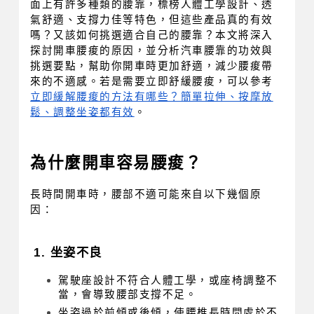
面上有許多種類的腰靠，標榜人體工學設計、透
氣舒適、支撐力佳等特色，但這些產品真的有效
嗎？又該如何挑選適合自己的腰靠？本文將深入
探討開車腰痠的原因，並分析汽車腰靠的功效與
挑選要點，幫助你開車時更加舒適，減少腰痠帶
來的不適感。若是需要立即舒緩腰痠，可以參考
立即緩解腰痠的方法有哪些？簡單拉伸、按摩放
鬆、調整坐姿都有效
。
為什麼開車容易腰痠？
長時間開車時，腰部不適可能來自以下幾個原
因：
1. 坐姿不良
駕駛座設計不符合人體工學，或座椅調整不
當，會導致腰部支撐不足。
坐姿過於前傾或後傾，使腰椎長時間處於不