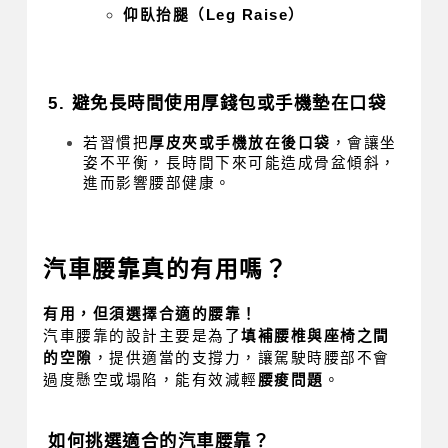
仰臥抬腿（Leg Raise）
5. 避免長時間使用厚錢包或手機墊在口袋
若習慣把
厚皮夾或手機放在後口袋
，會讓坐
姿不平衡，長時間下來可能造成骨盆傾斜，
進而影響腰部健康。
汽車腰靠真的有用嗎？
有用，但須選擇合適的腰靠！
汽車腰靠的設計主要是為了
填補腰椎與座椅之間
的空隙
，提供適當的支撐力，讓駕駛時腰部不會
過度懸空或塌陷，能有效減輕
腰痠問題
。
如何挑選適合的汽車腰靠？