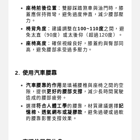
座椅前後位置
：雙腳踩踏煞車與油門時，膝
蓋應保持微彎，避免過度伸直，減少腰部壓
力。
椅背角度
：建議調整在
100~110度
之間，避
免太直（90度）或太後仰（超過120度）。
座椅高度
：確保視線良好，膝蓋約與臀部同
高，避免腰部承受過多壓力。
2. 使用汽車腰靠
汽車腰靠的作用
是填補腰椎與座椅之間的空
隙，提供
更好的腰部支撐
，減少長時間駕駛
造成的腰部疲勞。
選擇
符合人體工學
的腰靠，材質建議選擇
記
憶棉、透氣網布或凝膠款
，避免過硬或過軟
的腰靠影響支撐效果。