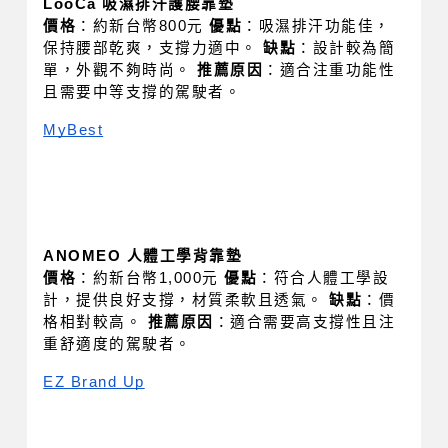
LooCa 吸濕排汗護腰靠墊
價格
：約新台幣800元 
優點
：吸濕排汗功能佳，
保持腰部乾爽，支撐力適中。 
缺點
：設計較為簡
單，外觀不夠時尚。 
推薦原因
：適合注重功能性
且需要中等支撐的駕駛者。
MyBest
ANOMEO 人體工學背靠墊
價格
：約新台幣1,000元 
優點
：符合人體工學設
計，提供良好支撐，材質柔軟且透氣。 
缺點
：價
格相對較高。 
推薦原因
：適合需要高支撐性且注
重舒適度的駕駛者。
EZ Brand Up