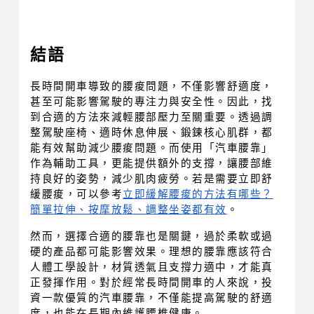
結語
長時間開車導致的腰痠問題，不僅影響舒適度，
甚至可能影響駕駛的專注力與安全性。因此，找
到合適的方法來減輕腰部壓力至關重要。透過調
整駕駛座椅、適時休息伸展、鍛鍊核心肌群，都
能有效幫助減少腰痠問題。而使用「汽車腰靠」
作為輔助工具，更能提供額外的支撐，讓腰部維
持良好的姿勢，減少肌肉疲勞。若是需要立即舒
緩腰痠，可以參考
立即緩解腰痠的方法有哪些？
簡單拉伸、按摩放鬆、調整坐姿都有效
。
然而，選擇合適的腰靠也是關鍵，過於柔軟或過
硬的產品都可能影響效果。理想的腰靠應該符合
人體工學設計，材質透氣且支撐力適中，才能真
正發揮作用。對於經常長時間開車的人來說，投
資一款優質的汽車腰靠，不僅能提高駕駛的舒適
度，也能在長期內維護腰椎健康。