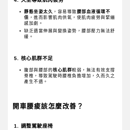
靜態坐姿太久
，容易導致
腰部血液循環不
佳
，進而影響肌肉供氧，使肌肉疲勞與緊繃
感加劇。
缺乏適當伸展與變換姿勢，腰部壓力無法舒
緩。
5. 核心肌群不足
腹部與腰部的
核心肌群
較弱，無法有效支撐
脊椎，導致駕駛時腰椎負擔增加，久而久之
產生不適。
開車腰痠該怎麼改善？
1. 調整駕駛座椅