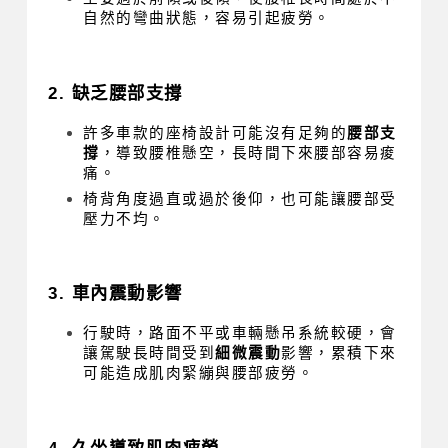
自然的彎曲狀態，容易引起疲勞。
2. 缺乏腰部支撐
許多車款的座椅設計可能沒有足夠的
腰部支
撐
，導致腰椎懸空，長時間下來腰部容易痠
痛。
椅背角度過直或過於後仰，也可能讓腰部受
壓力不均。
3. 車內震動影響
行駛時，路面不平或車輛懸吊系統較硬，會
讓駕駛長時間受到
細微震動
影響，累積下來
可能造成肌肉緊繃與腰部疲勞。
4. 久坐導致肌肉疲勞