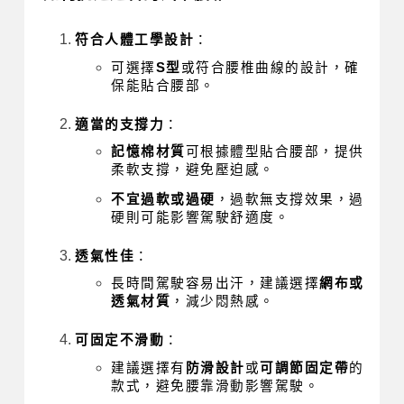
符合人體工學設計
：
可選擇
S型
或符合腰椎曲線的設計，確
保能貼合腰部。
適當的支撐力
：
記憶棉材質
可根據體型貼合腰部，提供
柔軟支撐，避免壓迫感。
不宜過軟或過硬
，過軟無支撐效果，過
硬則可能影響駕駛舒適度。
透氣性佳
：
長時間駕駛容易出汗，建議選擇
網布或
透氣材質
，減少悶熱感。
可固定不滑動
：
建議選擇有
防滑設計
或
可調節固定帶
的
款式，避免腰靠滑動影響駕駛。