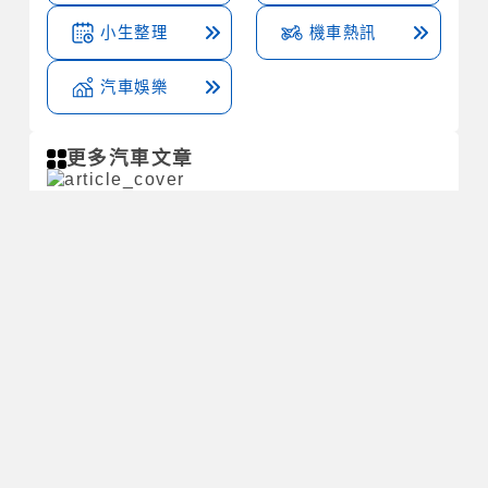
小生整理
機車熱訊
汽車娛樂
更多汽車文章
交通違規記點有哪些項目 別被吊扣駕照了 修法後最
新規定看這
機車騎士都該知道安全帽雙d扣優點，以及怎麼用！
與快扣的差別！
常見交通罰緩多少錢 無照駕駛? 未禮讓行人? 闖紅
燈? 超速?
更多汽車文章
本網站僅為提供車輛出售資訊的參考平台，並不涉入其中的