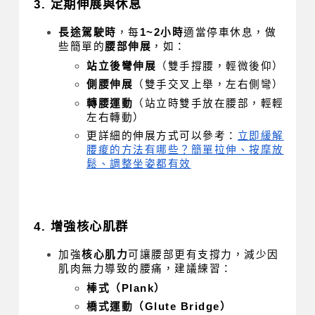
3. 定期伸展與休息
長途駕駛時
，每
1~2小時
適當停車休息，做
些簡單的
腰部伸展
，如：
站立後彎伸展
（雙手撐腰，輕微後仰）
側腰伸展
（雙手交叉上舉，左右側彎）
轉腰運動
（站立時雙手放在腰部，輕輕
左右轉動）
更詳細的伸展方式可以參考：
立即緩解
腰痠的方法有哪些？簡單拉伸、按摩放
鬆、調整坐姿都有效
4. 增強核心肌群
加強
核心肌力
可讓腰部更有支撐力，減少因
肌肉無力導致的腰痛，建議練習：
棒式（Plank）
橋式運動（Glute Bridge）