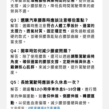
汽車腰靠能
填補腰椎與座椅間的空隙
，提供適當
支撐，減少腰部壓力，降低長時間駕駛帶來的疲
勞與不適。
Q3：選購汽車腰靠時應該注意哪些重點？
解答：選購時應注意
符合人體工學設計、適當的
支撐力、透氣材質、固定穩定性
，避免過軟或過
硬的款式，並確保腰靠能貼合腰部曲線，提供適
當支撐。
Q4：開車時如何減少腰痠問題？
解答：除了使用腰靠，還可以透過
調整駕駛座椅
角度、確保適當的腰部支撐、定期伸展與休息、
鍛鍊核心肌群
，來減少腰痠問題，提升駕駛舒適
度。
Q5：長途駕駛時應該多久休息一次？
解答：建議
每12小時停車休息5~10分鐘
，進行簡
單的伸展運動，如
後仰伸展、側腰伸展、轉腰運
動
，以促進血液循環，減少腰部僵硬與疲勞。
文章標籤：
#開車腰痠
#汽車腰靠