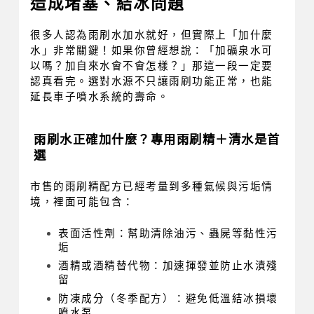
造成堵塞、結冰問題
很多人認為雨刷水加水就好，但實際上「加什麼
水」非常關鍵！如果你曾經想說：「加礦泉水可
以嗎？加自來水會不會怎樣？」那這一段一定要
認真看完。選對水源不只讓雨刷功能正常，也能
延長車子噴水系統的壽命。
雨刷水正確加什麼？專用雨刷精＋清水是首
選
市售的雨刷精配方已經考量到多種氣候與污垢情
境，裡面可能包含：
表面活性劑：幫助清除油污、蟲屍等黏性污
垢
酒精或酒精替代物：加速揮發並防止水漬殘
留
防凍成分（冬季配方）：避免低溫結冰損壞
噴水泵