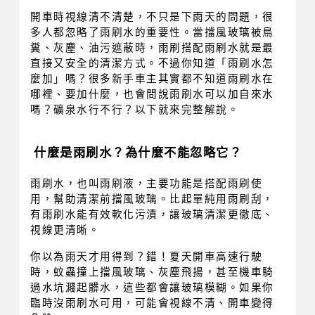
開車時視線清不清楚，不只是下雨天的問題，很
多人都忽略了雨刷水的重要性。當擋風玻璃被鳥
糞、灰塵、油污遮蔽時，雨刷搭配雨刷水就是最
直接又安全的清潔方式。不過你知道「雨刷水怎
麼加」嗎？很多新手車主其實都不知道雨刷水在
哪裡、要加什麼，也會問說雨刷水可以加自來水
嗎？礦泉水行不行？以下就來完整解說。
什麼是雨刷水？為什麼不能忽略它？
雨刷水，也叫雨刷液，主要功能是搭配雨刷使
用，幫助清潔前擋風玻璃。比起單純用雨刷刮，
有雨刷水能有效軟化污漬，讓玻璃清潔更徹底、
視線更清晰。
你以為雨天才用得到？錯！夏天開車高速行駛
時，蚊蟲撞上擋風玻璃、灰塵飛揚，甚至機車騎
過水坑濺起髒水，這些都會讓玻璃模糊。如果你
臨時沒雨刷水可用，可能會視線不清、開車變得