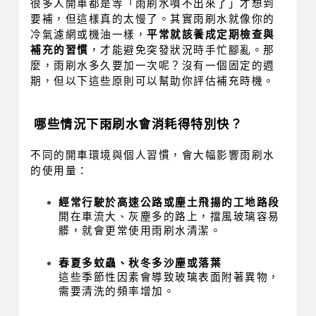
很多人開車都是等「雨刷水噴不出來了」才想到
要補，但這樣真的太慢了。其實雨刷水就像你的
冷氣濾網或機油一樣，
平常就該養成定期檢查與
補充的習慣
，才能避免突發狀況時手忙腳亂。那
麼，雨刷水多久要加一次呢？沒有一個固定的週
期，但以下這些原則可以幫助你評估補充時機。
哪些情況下雨刷水會消耗得特別快？
不同的開車環境與個人習慣，會大幅影響雨刷水
的使用量：
經常行駛於高速公路或塵土飛揚的工地路段
開在車流大、灰塵多的路上，擋風玻璃容易
髒，就會更常使用雨刷水清潔。
春夏多蚊蟲、秋冬多沙塵或落葉
這些季節性因素會導致玻璃表面附著異物，
需要清洗的頻率增加。