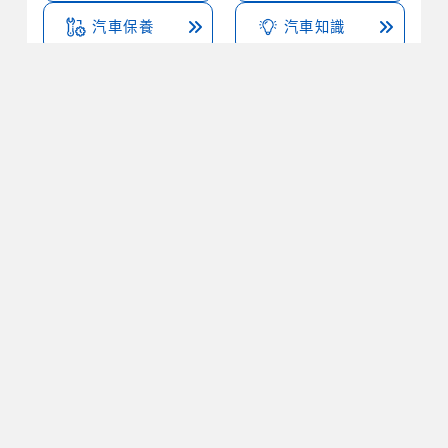
汽車保養
汽車知識
小生整理
機車熱訊
汽車娛樂
更多汽車文章
交通違規記點有哪些項目 別被吊扣駕照了 修法後最
新規定看這
機車騎士都該知道安全帽雙d扣優點，以及怎麼用！
與快扣的差別！
常見交通罰緩多少錢 無照駕駛? 未禮讓行人? 闖紅
燈? 超速?
更多汽車文章