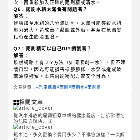
次，再重新加入正確的雨刷精或清水。
Q6：雨刷水箱太滿會有問題嗎？
解答：
建議加至水箱的八分滿即可。太滿可能導致水箱
壓力過大，造成蓋子鬆脫或外溢，甚至在氣溫變
化時產生膨脹風險。
Q7：雨刷精可以自己DIY調製嗎？
解答：
雖然網路上有DIY方法（如清潔劑＋水），但不建
議自製，因為可能損害橡膠膠條、水泵或造成玻
璃油膜殘留。市售雨刷精配方較安全可靠。
文章標籤：
#汽車保養
#雨刷
#雨刷水
#雨刷精
相關文章
從汽車排放的煙霧觀察車輛的健康程度，告訴你潛在
的危險與解決方式
煞車油，多久更換？費用多少？不換會怎樣？一次解