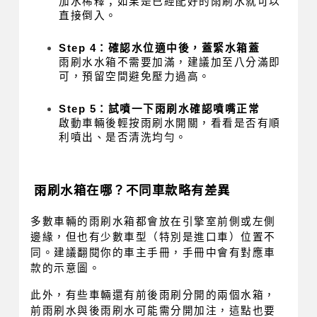
加水稀釋；如果是已經配好的雨刷水就可以
直接倒入。
Step 4：確認水位適中後，蓋緊水箱蓋
雨刷水水箱不需要加滿，建議加至八分滿即
可，預留空間避免壓力過高。
Step 5：試噴一下雨刷水確認噴嘴正常
啟動車輛後輕按雨刷水開關，看看是否有順
利噴出、是否清洗均勻。
雨刷水箱在哪？不同車款略有差異
多數車輛的雨刷水箱都會放在引擎室前側或左側
邊緣，但也有少數車型（特別是進口車）位置不
同。建議翻閱你的車主手冊，手冊中會有對應車
款的示意圖。
此外，有些車輛還有前後雨刷分開的兩個水箱，
前雨刷水與後雨刷水可能需分開加注，這點也要