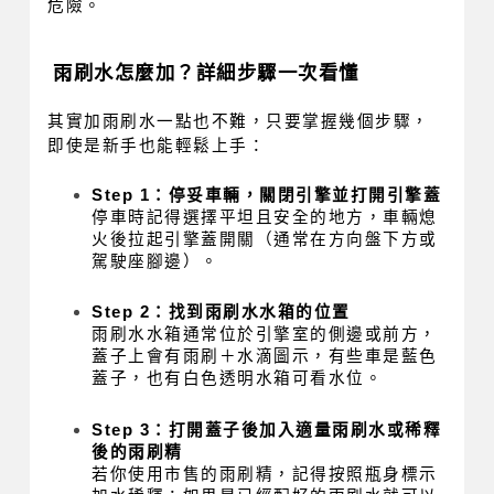
危險。
雨刷水怎麼加？詳細步驟一次看懂
其實加雨刷水一點也不難，只要掌握幾個步驟，
即使是新手也能輕鬆上手：
Step 1：停妥車輛，關閉引擎並打開引擎蓋
停車時記得選擇平坦且安全的地方，車輛熄
火後拉起引擎蓋開關（通常在方向盤下方或
駕駛座腳邊）。
Step 2：找到雨刷水水箱的位置
雨刷水水箱通常位於引擎室的側邊或前方，
蓋子上會有雨刷＋水滴圖示，有些車是藍色
蓋子，也有白色透明水箱可看水位。
Step 3：打開蓋子後加入適量雨刷水或稀釋
後的雨刷精
若你使用市售的雨刷精，記得按照瓶身標示