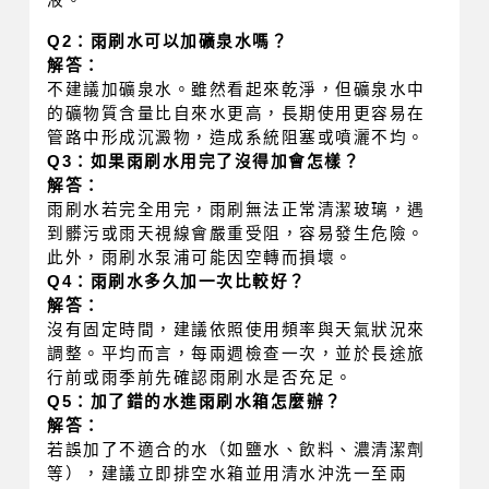
Q2：雨刷水可以加礦泉水嗎？
解答：
不建議加礦泉水。雖然看起來乾淨，但礦泉水中
的礦物質含量比自來水更高，長期使用更容易在
管路中形成沉澱物，造成系統阻塞或噴灑不均。
Q3：如果雨刷水用完了沒得加會怎樣？
解答：
雨刷水若完全用完，雨刷無法正常清潔玻璃，遇
到髒污或雨天視線會嚴重受阻，容易發生危險。
此外，雨刷水泵浦可能因空轉而損壞。
Q4：雨刷水多久加一次比較好？
解答：
沒有固定時間，建議依照使用頻率與天氣狀況來
調整。平均而言，每兩週檢查一次，並於長途旅
行前或雨季前先確認雨刷水是否充足。
Q5：加了錯的水進雨刷水箱怎麼辦？
解答：
若誤加了不適合的水（如鹽水、飲料、濃清潔劑
等），建議立即排空水箱並用清水沖洗一至兩