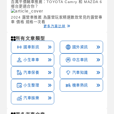
百萬平價轎車推薦：TOYOTA Camry 和 MAZDA 6
哪台更適合你？
2024 露營車推薦 為露營玩家精選數款常見的露營專
車 價格 規格一次看
更多汽車比拼
所有文章類型
國車新訊
國外資訊
小生車車
中古車訊
汽車保養
汽車知識
小生整理
機車熱訊
汽車娛樂