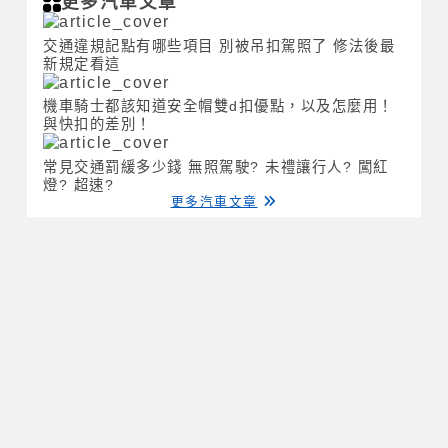
更多汽車文章
交通違規記點有哪些項目 別被吊扣駕照了 修法後最
新規定看這
機車騎士都該知道安全帽雙d扣優點，以及怎麼用！
與快扣的差別！
常見交通罰緩多少錢 無照駕駛? 未禮讓行人? 闖紅
燈? 超速?
更多汽車文章
本網站僅為提供車輛出售資訊的參考平台，並不涉入其中的
任何諮詢、交易。本網站對該車輛之產權及其他相關資訊亦
不做任何實質或形式上之審查。就本網站中所載一切車輛的
資訊、文字、照片、圖形、產權、廣告內容、或其他資料
（以下簡稱『內容』），無論其為公開張貼或私下傳送，若
有不實或違法情事，均為『內容』提供者之責任，本站概不
負責也不承擔任何法律責任。